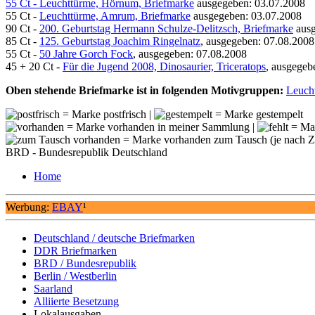
55 Ct - Leuchttürme, Hörnum, Briefmarke
ausgegeben: 03.07.2008
55 Ct -
Leuchttürme, Amrum, Briefmarke
ausgegeben: 03.07.2008
90 Ct -
200. Geburtstag Hermann Schulze-Delitzsch, Briefmarke
ausg
85 Ct -
125. Geburtstag Joachim Ringelnatz
, ausgegeben: 07.08.2008
55 Ct -
50 Jahre Gorch Fock
, ausgegeben: 07.08.2008
45 + 20 Ct -
Für die Jugend 2008, Dinosaurier, Triceratops
, ausgegeb
Oben stehende Briefmarke ist in folgenden Motivgruppen:
Leuch
= Marke postfrisch |
= Marke gestempelt
= Marke vorhanden in meiner Sammlung |
= Mar
= Marke vorhanden zum Tausch (je nach Zei
BRD - Bundesrepublik Deutschland
Home
Werbung:
EBAY
¹
Deutschland / deutsche Briefmarken
DDR Briefmarken
BRD / Bundesrepublik
Berlin / Westberlin
Saarland
Alliierte Besetzung
Lokalausgaben