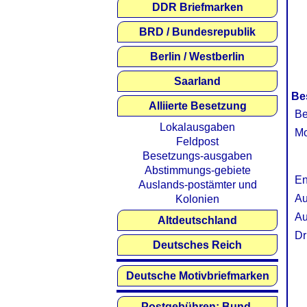
DDR Briefmarken
BRD / Bundesrepublik
Berlin / Westberlin
Saarland
Be
Alliierte Besetzung
Be
Lokalausgaben
Mo
Feldpost
Besetzungs-ausgaben
Abstimmungs-gebiete
En
Auslands-postämter und
Au
Kolonien
Au
Altdeutschland
Dr
Deutsches Reich
Deutsche Motivbriefmarken
Postgebühren: Bund,