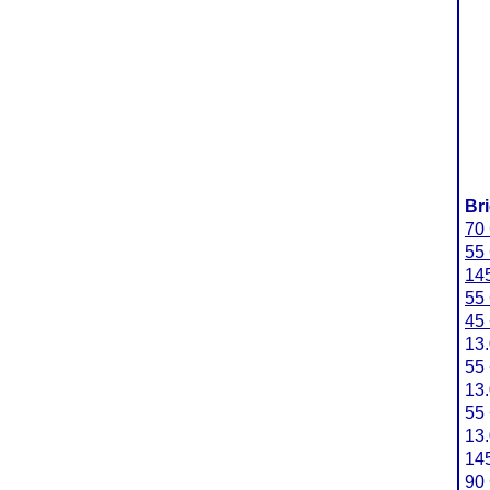
Br
70 
55 
145
55 
45 
13
55 
13
55 
13
145
90 