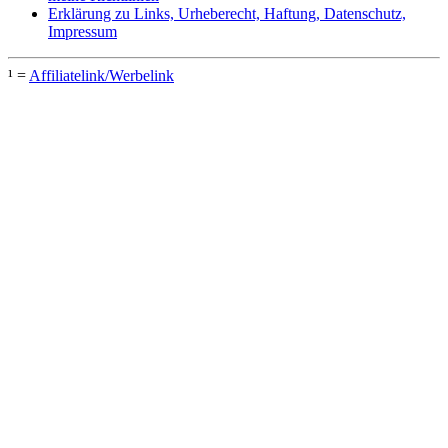
Erklärung zu Links, Urheberecht, Haftung, Datenschutz,
Impressum
¹ =
Affiliatelink/Werbelink