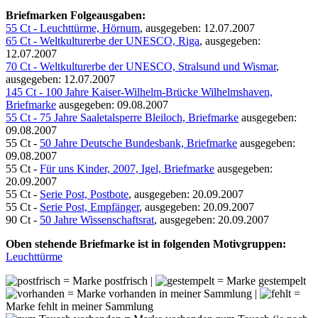
Briefmarken Folgeausgaben:
55 Ct - Leuchttürme, Hörnum
, ausgegeben: 12.07.2007
65 Ct - Weltkulturerbe der UNESCO, Riga
, ausgegeben:
12.07.2007
70 Ct - Weltkulturerbe der UNESCO, Stralsund und Wismar
,
ausgegeben: 12.07.2007
145 Ct - 100 Jahre Kaiser-Wilhelm-Brücke Wilhelmshaven,
Briefmarke
ausgegeben: 09.08.2007
55 Ct - 75 Jahre Saaletalsperre Bleiloch, Briefmarke
ausgegeben:
09.08.2007
55 Ct -
50 Jahre Deutsche Bundesbank, Briefmarke
ausgegeben:
09.08.2007
55 Ct -
Für uns Kinder, 2007, Igel, Briefmarke
ausgegeben:
20.09.2007
55 Ct -
Serie Post, Postbote
, ausgegeben: 20.09.2007
55 Ct -
Serie Post, Empfänger
, ausgegeben: 20.09.2007
90 Ct -
50 Jahre Wissenschaftsrat
, ausgegeben: 20.09.2007
Oben stehende Briefmarke ist in folgenden Motivgruppen:
Leuchttürme
= Marke postfrisch |
= Marke gestempelt
= Marke vorhanden in meiner Sammlung |
=
Marke fehlt in meiner Sammlung