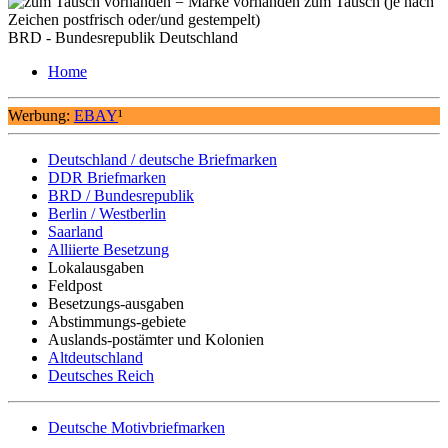
= Marke vorhanden zum Tausch (je nach
Zeichen postfrisch oder/und gestempelt)
BRD - Bundesrepublik Deutschland
Home
Werbung:
EBAY
¹
Deutschland / deutsche Briefmarken
DDR Briefmarken
BRD / Bundesrepublik
Berlin / Westberlin
Saarland
Alliierte Besetzung
Lokalausgaben
Feldpost
Besetzungs-ausgaben
Abstimmungs-gebiete
Auslands-postämter und Kolonien
Altdeutschland
Deutsches Reich
Deutsche Motivbriefmarken