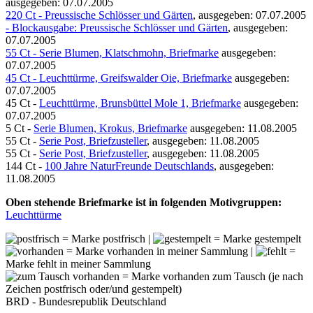
ausgegeben: 07.07.2005
220 Ct - Preussische Schlösser und Gärten
, ausgegeben: 07.07.2005
- Blockausgabe: Preussische Schlösser und Gärten
, ausgegeben:
07.07.2005
55 Ct - Serie Blumen, Klatschmohn, Briefmarke
ausgegeben:
07.07.2005
45 Ct - Leuchttürme, Greifswalder Oie, Briefmarke
ausgegeben:
07.07.2005
45 Ct -
Leuchttürme, Brunsbüttel Mole 1, Briefmarke
ausgegeben:
07.07.2005
5 Ct -
Serie Blumen, Krokus, Briefmarke
ausgegeben: 11.08.2005
55 Ct -
Serie Post, Briefzusteller
, ausgegeben: 11.08.2005
55 Ct -
Serie Post, Briefzusteller
, ausgegeben: 11.08.2005
144 Ct -
100 Jahre NaturFreunde Deutschlands
, ausgegeben:
11.08.2005
Oben stehende Briefmarke ist in folgenden Motivgruppen:
Leuchttürme
= Marke postfrisch |
= Marke gestempelt
= Marke vorhanden in meiner Sammlung |
=
Marke fehlt in meiner Sammlung
= Marke vorhanden zum Tausch (je nach
Zeichen postfrisch oder/und gestempelt)
BRD - Bundesrepublik Deutschland