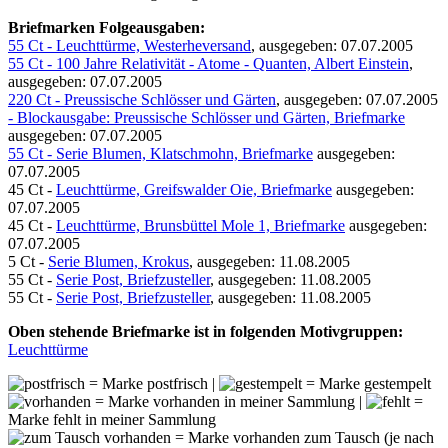
Briefmarken Folgeausgaben:
55 Ct - Leuchttürme, Westerheversand
, ausgegeben: 07.07.2005
55 Ct - 100 Jahre Relativität - Atome - Quanten, Albert Einstein
,
ausgegeben: 07.07.2005
220 Ct - Preussische Schlösser und Gärten
, ausgegeben: 07.07.2005
- Blockausgabe: Preussische Schlösser und Gärten, Briefmarke
ausgegeben: 07.07.2005
55 Ct - Serie Blumen, Klatschmohn, Briefmarke
ausgegeben:
07.07.2005
45 Ct -
Leuchttürme, Greifswalder Oie, Briefmarke
ausgegeben:
07.07.2005
45 Ct -
Leuchttürme, Brunsbüttel Mole 1, Briefmarke
ausgegeben:
07.07.2005
5 Ct -
Serie Blumen, Krokus
, ausgegeben: 11.08.2005
55 Ct -
Serie Post, Briefzusteller
, ausgegeben: 11.08.2005
55 Ct -
Serie Post, Briefzusteller
, ausgegeben: 11.08.2005
Oben stehende Briefmarke ist in folgenden Motivgruppen:
Leuchttürme
= Marke postfrisch |
= Marke gestempelt
= Marke vorhanden in meiner Sammlung |
=
Marke fehlt in meiner Sammlung
= Marke vorhanden zum Tausch (je nach