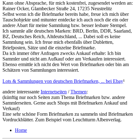
Kann ohne Absprache, für mich kostenfrei, zugesendet werden an:
Rainer Ocker, Glambecker Straße 24, 17235 Neustrelitz
Selbst wenn ich die Briefmarke bereits habe, freue ich mich über
Tauschobjekte und mitunter entdecke ich auch noch die ein oder
andere Abart für meine Sammlung bzw. besser lesbare Stempel.
Ich sammle alle deutschen Marken: BRD, Berlin, DDR, Saarland,
BZ, Deutsches Reich, Altdeutschland, ... Dabei soll es keine
Sammlung sein. Ich freue mich ebenfalls über Dubletten,
Briefposten, Sätze und die einzelne Briefmarke.
Da ich immer öfter Anfragen zwecks Ankauf erhalte: Ich bin
Sammler und nicht am Aufkauf oder am Verkaufen interessiert.
Ebenso ermittle ich nicht den Wert von Briefmarken oder bin am
Schätzen von Sammlungen interessiert.
Lots & Sammlungen von deutschen Briefmarken, ... bei Ebay
¹
andere interessante
Internetseiten
/
Themen
:
(künftig nur noch Seiten zum Thema Briefmarken bzw. andere
Sammlerseiten. Gerne auch Shops mit Briefmarken Ankauf und
Verkauf)
Eine sehr schöne Form Briefmarken zu sammeln sind Briefmarken
Vordruckblätter. Zum Beispiel vom Leuchtturm Albenverlag.
Home