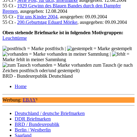
55 Ct -
Serie Post, für dich, Briefmarke
ausgegeben: 12.08.2004
55 Ct -
1929 Gewinn des Blauen Bandes durch den Dampfer
Bremen
, ausgegeben: 12.08.2004
55 Ct -
Für uns Kinder 2004
, ausgegeben: 09.09.2004
55 Ct -
200.Geburtstag Eduard Mörike
, ausgegeben: 09.09.2004
Oben stehende Briefmarke ist in folgenden Motivgruppen:
Leuchttürme
= Marke postfrisch |
= Marke gestempelt
= Marke vorhanden in meiner Sammlung |
=
Marke fehlt in meiner Sammlung
= Marke vorhanden zum Tausch (je nach
Zeichen postfrisch oder/und gestempelt)
BRD - Bundesrepublik Deutschland
Home
Werbung:
EBAY
¹
Deutschland / deutsche Briefmarken
DDR Briefmarken
BRD / Bundesrepublik
Berlin / Westberlin
Saarland