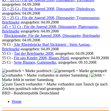
ausgegeben: 04.09.2008
55 + 25 Ct - Für die Jugend 2008, Dinosaurier, Diplodocus
,
ausgegeben: 04.09.2008
55 + 25 Ct - Für die Jugend 2008, Dinosaurier, Tyrannosaurus,
Briefmarke
ausgegeben: 04.09.2008
145 + 55 Ct - Für die Jugend 2008, Dinosaurier, Plateosaurus,
Briefmarke
ausgegeben: 04.09.2008
-
Blockausgabe: Für die Jugend 2008, Dinosaurier, Briefmarke
ausgegeben: 04.09.2008
70 Ct -
Alte Rheinbrücke Bad Säckingen - Stein Aargau ,
Briefmarke
ausgegeben: 04.09.2008
55 Ct -
Tag der Briefmarke 2008
, ausgegeben: 04.09.2008
55 Ct -
Für uns Kinder 2008, Blaues Pferd
, ausgegeben: 04.09.2008
25 Ct -
Serie Blumen, Gartennelke
, ausgegeben: 09.10.2008
= Marke postfrisch |
= Marke gestempelt
= Marke vorhanden in meiner Sammlung |
=
Marke fehlt in meiner Sammlung
= Marke vorhanden zum Tausch (je nach
Zeichen postfrisch oder/und gestempelt)
BRD - Bundesrepublik Deutschland
Home