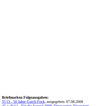
Briefmarken Folgeausgaben:
55 Ct - 50 Jahre Gorch Fock
, ausgegeben: 07.08.2008
45 + 20 Ct - Für die Jugend 2008, Dinosaurier, Triceratops
,