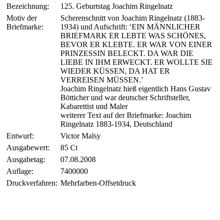
Bezeichnung:
125. Geburtstag Joachim Ringelnatz
Motiv der
Scherenschnitt von Joachim Ringelnatz (1883-
Briefmarke:
1934) und Aufschrift: ‘EIN MÄNNLICHER
BRIEFMARK ER LEBTE WAS SCHÖNES,
BEVOR ER KLEBTE. ER WAR VON EINER
PRINZESSIN BELECKT. DA WAR DIE
LIEBE IN IHM ERWECKT. ER WOLLTE SIE
WIEDER KÜSSEN, DA HAT ER
VERREISEN MÜSSEN.’
Joachim Ringelnatz hieß eigentlich Hans Gustav
Bötticher und war deutscher Schriftsteller,
Kabarettist und Maler
weiterer Text auf der Briefmarke: Joachim
Ringelnatz 1883-1934, Deutschland
Entwurf:
Victor Malsy
Ausgabewert:
85 Ct
Ausgabetag:
07.08.2008
Auflage:
7400000
Druckverfahren:
Mehrfarben-Offsetdruck