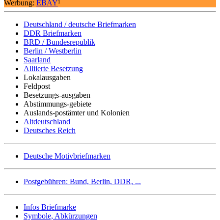
Werbung:
EBAY
¹
Deutschland / deutsche Briefmarken
DDR Briefmarken
BRD / Bundesrepublik
Berlin / Westberlin
Saarland
Alliierte Besetzung
Lokalausgaben
Feldpost
Besetzungs-ausgaben
Abstimmungs-gebiete
Auslands-postämter und Kolonien
Altdeutschland
Deutsches Reich
Deutsche Motivbriefmarken
Postgebühren: Bund, Berlin, DDR, ...
Infos Briefmarke
Symbole, Abkürzungen