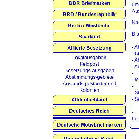
DDR Briefmarken
umg
Au
BRD / Bundesrepublik
Nac
Berlin / Westberlin
Bis
Saarland
-
A
Alliierte Besetzung
-
B
Lokalausgaben
-
A
Feldpost
-
A
Besetzungs-ausgaben
-
Abstimmungs-gebiete
-
M
Auslands-postämter und
-
Kolonien
-
S
-
S
Altdeutschland
-
Deutsches Reich
-
Lot
Deutsche Motivbriefmarken
Postgebühren: Bund,