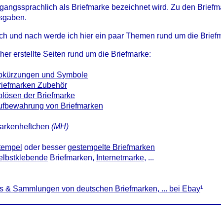
angssprachlich als Briefmarke bezeichnet wird. Zu den Briefm
sgaben.
h und nach werde ich hier ein paar Themen rund um die Briefm
her erstellte Seiten rund um die Briefmarke:
bkürzungen und Symbole
riefmarken Zubehör
blösen der Briefmarke
ufbewahrung von Briefmarken
arkenheftchen
(MH)
tempel
oder besser
gestempelte Briefmarken
elbstklebende
Briefmarken,
Internetmarke
, ...
s & Sammlungen von deutschen Briefmarken, ... bei Ebay
¹