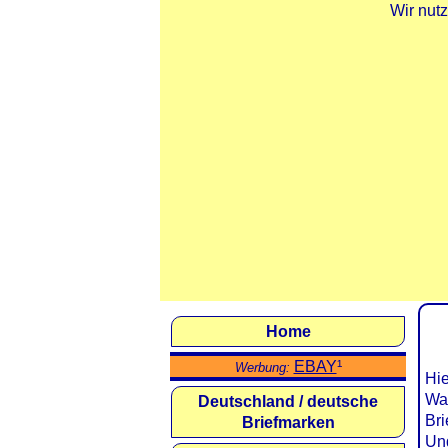
Wir nut
Home
EBAY
¹
Werbung:
Hie
Was
Deutschland / deutsche
Br
Briefmarken
Und