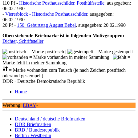
110 Pf -
Historische Posthausschilder, Posthülfsstelle
, ausgegeben:
06.02.1990
-
Viererblock - Historische Posthausschilder
, ausgegeben:
06.02.1990
20 Pf -
150. Geburtstag August Bebel
, ausgegeben: 20.02.1990
Oben stehende Briefmarke ist in folgenden Motivgruppen:
Dichter, Schriftsteller
= Marke postfrisch |
= Marke gestempelt
= Marke vorhanden in meiner Sammlung |
=
Marke fehlt in meiner Sammlung
= Marke vorhanden zum Tausch (je nach Zeichen postfrisch
oder/und gestempelt)
DDR - Deutsche Demokratische Republik
Home
Werbung:
EBAY
¹
Deutschland / deutsche Briefmarken
DDR Briefmarken
BRD / Bundesrepublik
Berlin / Westberlin