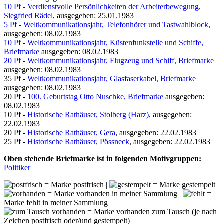
10 Pf - Verdienstvolle Persönlichkeiten der Arbeiterbewegung,
Siegfried Rädel
, ausgegeben: 25.01.1983
5 Pf - Weltkommunikationsjahr, Telefonhörer und Tastwahlblock
,
ausgegeben: 08.02.1983
10 Pf - Weltkommunikationsjahr, Küstenfunkstelle und Schiffe,
Briefmarke
ausgegeben: 08.02.1983
20 Pf - Weltkommunikationsjahr, Flugzeug und Schiff, Briefmarke
ausgegeben: 08.02.1983
35 Pf -
Weltkommunikationsjahr, Glasfaserkabel, Briefmarke
ausgegeben: 08.02.1983
20 Pf -
100. Geburtstag Otto Nuschke, Briefmarke
ausgegeben:
08.02.1983
10 Pf -
Historische Rathäuser, Stolberg (Harz)
, ausgegeben:
22.02.1983
20 Pf -
Historische Rathäuser, Gera
, ausgegeben: 22.02.1983
25 Pf -
Historische Rathäuser, Pössneck
, ausgegeben: 22.02.1983
Oben stehende Briefmarke ist in folgenden Motivgruppen:
Politiker
= Marke postfrisch |
= Marke gestempelt
= Marke vorhanden in meiner Sammlung |
=
Marke fehlt in meiner Sammlung
= Marke vorhanden zum Tausch (je nach
Zeichen postfrisch oder/und gestempelt)