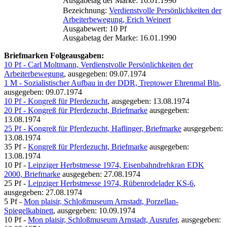
Ausgabetag der Marke: 16.01.1990
Bezeichnung:
Verdienstvolle Persönlichkeiten der
Arbeiterbewegung, Erich Weinert
Ausgabewert: 10 Pf
Ausgabetag der Marke: 16.01.1990
Briefmarken Folgeausgaben:
10 Pf - Carl Moltmann, Verdienstvolle Persönlichkeiten der
Arbeiterbewegung
, ausgegeben: 09.07.1974
1 M - Sozialistischer Aufbau in der DDR, Treptower Ehrenmal Bln
,
ausgegeben: 09.07.1974
10 Pf - Kongreß für Pferdezucht
, ausgegeben: 13.08.1974
20 Pf - Kongreß für Pferdezucht, Briefmarke
ausgegeben:
13.08.1974
25 Pf - Kongreß für Pferdezucht, Haflinger, Briefmarke
ausgegeben:
13.08.1974
35 Pf -
Kongreß für Pferdezucht, Briefmarke
ausgegeben:
13.08.1974
10 Pf -
Leipziger Herbstmesse 1974, Eisenbahndrehkran EDK
2000, Briefmarke
ausgegeben: 27.08.1974
25 Pf -
Leipziger Herbstmesse 1974, Rübenrodelader KS-6
,
ausgegeben: 27.08.1974
5 Pf -
Mon plaisir, Schloßmuseum Arnstadt, Porzellan-
Spiegelkabinett
, ausgegeben: 10.09.1974
10 Pf -
Mon plaisir, Schloßmuseum Arnstadt, Ausrufer
, ausgegeben: