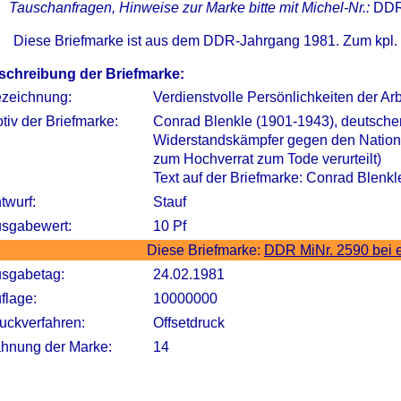
Tauschanfragen, Hinweise zur Marke bitte mit Michel-Nr.:
DDR
Diese Briefmarke ist aus dem DDR-Jahrgang 1981. Zum kpl.
schreibung der Briefmarke:
zeichnung:
Verdienstvolle Persönlichkeiten der A
tiv der Briefmarke:
Conrad Blenkle (1901-1943), deutsche
Widerstandskämpfer gegen den Nation
zum Hochverrat zum Tode verurteilt)
Text auf der Briefmarke: Conrad Blenk
twurf:
Stauf
sgabewert:
10 Pf
Diese Briefmarke:
DDR MiNr. 2590 bei 
sgabetag:
24.02.1981
flage:
10000000
uckverfahren:
Offsetdruck
hnung der Marke:
14