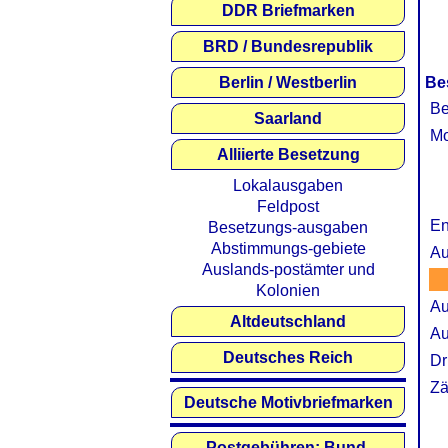
DDR Briefmarken
BRD / Bundesrepublik
Berlin / Westberlin
Be
Be
Saarland
Mo
Alliierte Besetzung
Lokalausgaben
Feldpost
En
Besetzungs-ausgaben
Abstimmungs-gebiete
Au
Auslands-postämter und
Kolonien
Au
Altdeutschland
Au
Deutsches Reich
Dr
Zä
Deutsche Motivbriefmarken
Postgebühren: Bund,