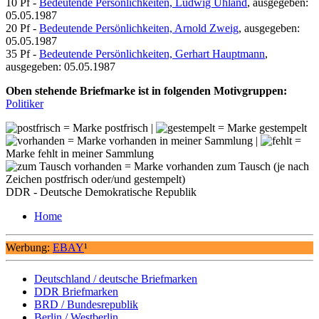
10 Pf -
Bedeutende Persönlichkeiten, Ludwig Uhland
, ausgegeben:
05.05.1987
20 Pf -
Bedeutende Persönlichkeiten, Arnold Zweig
, ausgegeben:
05.05.1987
35 Pf -
Bedeutende Persönlichkeiten, Gerhart Hauptmann
,
ausgegeben: 05.05.1987
Oben stehende Briefmarke ist in folgenden Motivgruppen:
Politiker
= Marke postfrisch |
= Marke gestempelt
= Marke vorhanden in meiner Sammlung |
=
Marke fehlt in meiner Sammlung
= Marke vorhanden zum Tausch (je nach
Zeichen postfrisch oder/und gestempelt)
DDR - Deutsche Demokratische Republik
Home
Werbung:
EBAY
¹
Deutschland / deutsche Briefmarken
DDR Briefmarken
BRD / Bundesrepublik
Berlin / Westberlin