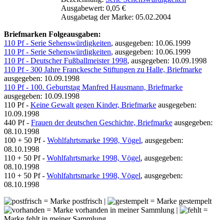
Ausgabewert: 0,05 €
Ausgabetag der Marke: 05.02.2004
Briefmarken Folgeausgaben:
110 Pf - Serie Sehenswürdigkeiten
, ausgegeben: 10.06.1999
110 Pf - Serie Sehenswürdigkeiten
, ausgegeben: 10.06.1999
110 Pf - Deutscher Fußballmeister 1998
, ausgegeben: 10.09.1998
110 Pf - 300 Jahre Franckesche Stiftungen zu Halle, Briefmarke
ausgegeben: 10.09.1998
110 Pf - 100. Geburtstag Manfred Hausmann, Briefmarke
ausgegeben: 10.09.1998
110 Pf -
Keine Gewalt gegen Kinder, Briefmarke
ausgegeben:
10.09.1998
440 Pf -
Frauen der deutschen Geschichte, Briefmarke
ausgegeben:
08.10.1998
100 + 50 Pf -
Wohlfahrtsmarke 1998, Vögel
, ausgegeben:
08.10.1998
110 + 50 Pf -
Wohlfahrtsmarke 1998, Vögel
, ausgegeben:
08.10.1998
110 + 50 Pf -
Wohlfahrtsmarke 1998, Vögel
, ausgegeben:
08.10.1998
= Marke postfrisch |
= Marke gestempelt
= Marke vorhanden in meiner Sammlung |
=
Marke fehlt in meiner Sammlung