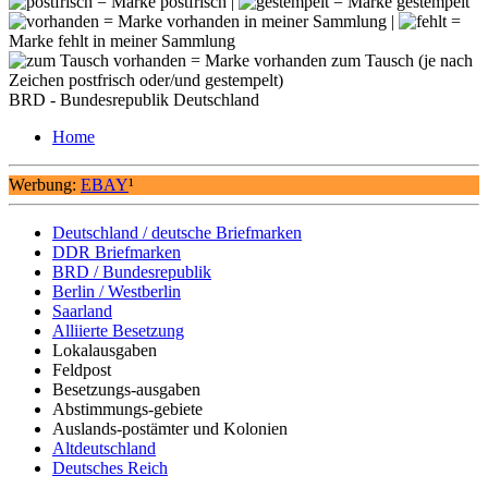
= Marke postfrisch |
= Marke gestempelt
= Marke vorhanden in meiner Sammlung |
=
Marke fehlt in meiner Sammlung
= Marke vorhanden zum Tausch (je nach
Zeichen postfrisch oder/und gestempelt)
BRD - Bundesrepublik Deutschland
Home
Werbung:
EBAY
¹
Deutschland / deutsche Briefmarken
DDR Briefmarken
BRD / Bundesrepublik
Berlin / Westberlin
Saarland
Alliierte Besetzung
Lokalausgaben
Feldpost
Besetzungs-ausgaben
Abstimmungs-gebiete
Auslands-postämter und Kolonien
Altdeutschland
Deutsches Reich