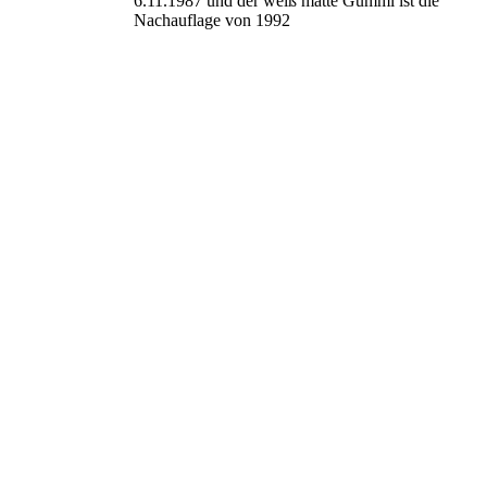
6.11.1987 und der weiß matte Gummi ist die
Nachauflage von 1992