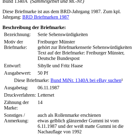
Bund 1340A
(Sammelgebiet und Mi.-Nr.)
Diese Briefmarke ist aus dem BRD-Jahrgang 1987. Zum kpl.
Jahrgang:
BRD Briefmarken 1987
Beschreibung der Briefmarke:
Bezeichnung:
Serie Sehenswürdigkeiten
Motiv der
Freiburger Münster
Briefmarke:
gehört zur Briefmarkenserie Sehenswürdigkeiten
Text auf der Briefmarke: Freiburger Münster,
Deutsche Bundespost
Entwurf:
Sibylle und Fritz Haase
Ausgabewert:
50 Pf
Diese Briefmarke:
Bund MiNr. 1340A bei eBay suchen
¹
Ausgabetag:
06.11.1987
Druckverfahren:
Letterset
Zähnung der
14
Marke:
Sonstiges /
auch als Rollenmarke erschienen
Anmerkung:
etwas gelblich glänzender Gummi ist vom
6.11.1987 und der weiß matte Gummi ist die
Nachauflage von 1992