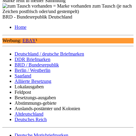
Marke fehlt in meiner Sammlung
= Marke vorhanden zum Tausch (je nach
Zeichen postfrisch oder/und gestempelt)
BRD - Bundesrepublik Deutschland
Home
Werbung:
EBAY
¹
Deutschland / deutsche Briefmarken
DDR Briefmarken
BRD / Bundesrepublik
Berlin / Westberlin
Saarland
Alliierte Besetzung
Lokalausgaben
Feldpost
Besetzungs-ausgaben
Abstimmungs-gebiete
Auslands-postämter und Kolonien
Altdeutschland
Deutsches Reich
Deutsche Motivbriefmarken