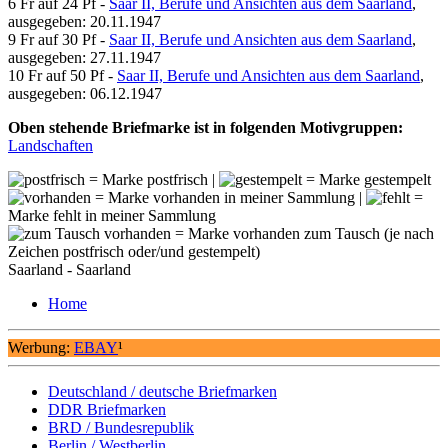
6 Fr auf 24 Pf -
Saar II, Berufe und Ansichten aus dem Saarland
,
ausgegeben: 20.11.1947
9 Fr auf 30 Pf -
Saar II, Berufe und Ansichten aus dem Saarland
,
ausgegeben: 27.11.1947
10 Fr auf 50 Pf -
Saar II, Berufe und Ansichten aus dem Saarland
,
ausgegeben: 06.12.1947
Oben stehende Briefmarke ist in folgenden Motivgruppen:
Landschaften
= Marke postfrisch |
= Marke gestempelt
= Marke vorhanden in meiner Sammlung |
=
Marke fehlt in meiner Sammlung
= Marke vorhanden zum Tausch (je nach
Zeichen postfrisch oder/und gestempelt)
Saarland - Saarland
Home
Werbung:
EBAY
¹
Deutschland / deutsche Briefmarken
DDR Briefmarken
BRD / Bundesrepublik
Berlin / Westberlin