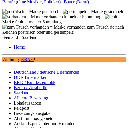
Berufe (ohne Musiker, Politiker)
|
Bauer (Beruf)
= Marke postfrisch |
= Marke gestempelt
= Marke vorhanden in meiner Sammlung |
=
Marke fehlt in meiner Sammlung
= Marke vorhanden zum Tausch (je nach
Zeichen postfrisch oder/und gestempelt)
Saarland - Saarland
Home
Werbung:
EBAY
¹
Deutschland / deutsche Briefmarken
DDR Briefmarken
BRD / Bundesrepublik
Berlin / Westberlin
Saarland
Alliierte Besetzung
Lokalausgaben
Feldpost
Besetzungs-ausgaben
Abstimmungs-gebiete
Auslands-postämter und Kolonien