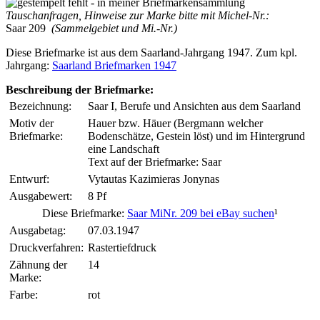
Tauschanfragen, Hinweise zur Marke bitte mit Michel-Nr.:
Saar 209
(Sammelgebiet und Mi.-Nr.)
Diese Briefmarke ist aus dem Saarland-Jahrgang 1947. Zum kpl.
Jahrgang:
Saarland Briefmarken 1947
Beschreibung der Briefmarke:
Bezeichnung:
Saar I, Berufe und Ansichten aus dem Saarland
Motiv der
Hauer bzw. Häuer (Bergmann welcher
Briefmarke:
Bodenschätze, Gestein löst) und im Hintergrund
eine Landschaft
Text auf der Briefmarke: Saar
Entwurf:
Vytautas Kazimieras Jonynas
Ausgabewert:
8 Pf
Diese Briefmarke:
Saar MiNr. 209 bei eBay suchen
¹
Ausgabetag:
07.03.1947
Druckverfahren:
Rastertiefdruck
Zähnung der
14
Marke:
Farbe:
rot