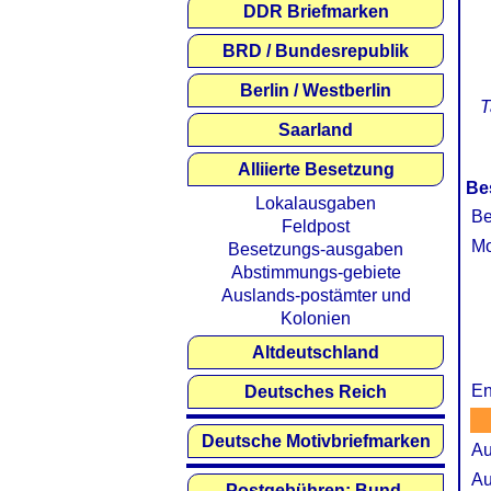
DDR Briefmarken
BRD / Bundesrepublik
Berlin / Westberlin
T
Saarland
Alliierte Besetzung
Be
Lokalausgaben
Be
Feldpost
Mo
Besetzungs-ausgaben
Abstimmungs-gebiete
Auslands-postämter und
Kolonien
Altdeutschland
En
Deutsches Reich
Deutsche Motivbriefmarken
Au
Au
Postgebühren: Bund,