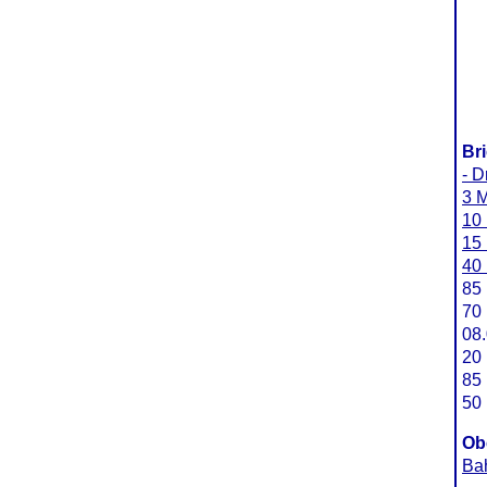
Br
- D
3 M
10 
15 
40 
85 
70 
08
20 
85 
50 
Ob
Ba