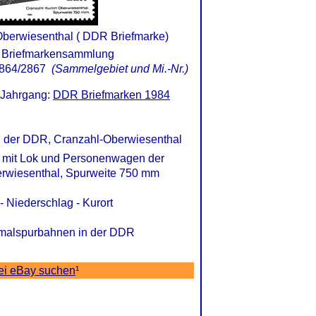
Oberwiesenthal ( DDR Briefmarke)
864/2867
(Sammelgebiet und Mi.-Nr.)
 Jahrgang:
DDR Briefmarken 1984
in der DDR, Cranzahl-Oberwiesenthal
en mit Lok und Personenwagen der
erwiesenthal, Spurweite 750 mm
- Niederschlag - Kurort
chmalspurbahnen in der DDR
ei eBay suchen
¹