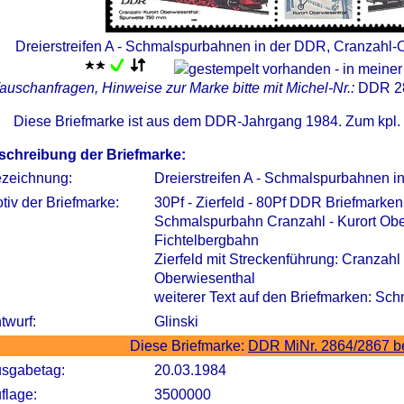
Dreierstreifen A - Schmalspurbahnen in der DDR, Cranzahl-
auschanfragen, Hinweise zur Marke bitte mit Michel-Nr.:
DDR 2
Diese Briefmarke ist aus dem DDR-Jahrgang 1984. Zum kpl.
schreibung der Briefmarke:
zeichnung:
Dreierstreifen A - Schmalspurbahnen 
tiv der Briefmarke:
30Pf - Zierfeld - 80Pf DDR Briefmark
Schmalspurbahn Cranzahl - Kurort Ob
Fichtelbergbahn
Zierfeld mit Streckenführung: Cranzahl 
Oberwiesenthal
weiterer Text auf den Briefmarken: S
twurf:
Glinski
Diese Briefmarke:
DDR MiNr. 2864/2867 b
sgabetag:
20.03.1984
flage:
3500000