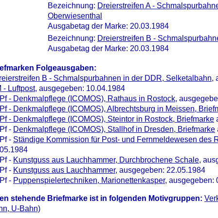
Bezeichnung:
Dreierstreifen A - Schmalspurbahn
Oberwiesenthal
Ausgabetag der Marke: 20.03.1984
Bezeichnung:
Dreierstreifen B - Schmalspurbahn
Ausgabetag der Marke: 20.03.1984
iefmarken Folgeausgaben:
reierstreifen B - Schmalspurbahnen in der DDR, Selketalbahn
,
 - Luftpost
, ausgegeben: 10.04.1984
Pf - Denkmalpflege (ICOMOS), Rathaus in Rostock
, ausgegebe
Pf - Denkmalpflege (ICOMOS), Albrechtsburg in Meissen, Brief
Pf - Denkmalpflege (ICOMOS), Steintor in Rostock, Briefmarke
Pf -
Denkmalpflege (ICOMOS), Stallhof in Dresden, Briefmarke
Pf -
Ständige Kommission für Post- und Fernmeldewesen des 
.05.1984
Pf -
Kunstguss aus Lauchhammer, Durchbrochene Schale
, aus
Pf -
Kunstguss aus Lauchhammer
, ausgegeben: 22.05.1984
Pf -
Puppenspielertechniken, Marionettenkasper
, ausgegeben: 
en stehende Briefmarke ist in folgenden Motivgruppen:
Ver
hn, U-Bahn)