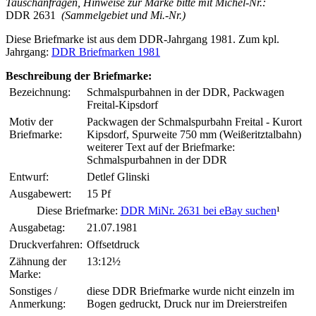
Tauschanfragen, Hinweise zur Marke bitte mit Michel-Nr.:
DDR 2631
(Sammelgebiet und Mi.-Nr.)
Diese Briefmarke ist aus dem DDR-Jahrgang 1981. Zum kpl.
Jahrgang:
DDR Briefmarken 1981
Beschreibung der Briefmarke:
Bezeichnung:
Schmalspurbahnen in der DDR, Packwagen
Freital-Kipsdorf
Motiv der
Packwagen der Schmalspurbahn Freital - Kurort
Briefmarke:
Kipsdorf, Spurweite 750 mm (Weißeritztalbahn)
weiterer Text auf der Briefmarke:
Schmalspurbahnen in der DDR
Entwurf:
Detlef Glinski
Ausgabewert:
15 Pf
Diese Briefmarke:
DDR MiNr. 2631 bei eBay suchen
¹
Ausgabetag:
21.07.1981
Druckverfahren:
Offsetdruck
Zähnung der
13:12½
Marke:
Sonstiges /
diese DDR Briefmarke wurde nicht einzeln im
Anmerkung:
Bogen gedruckt, Druck nur im Dreierstreifen