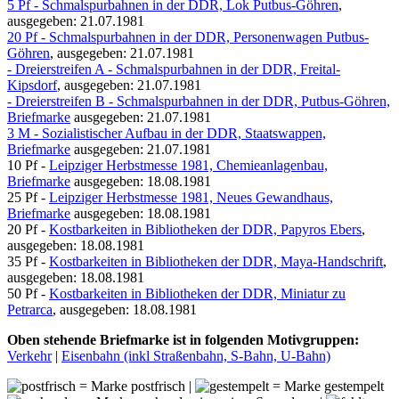
5 Pf - Schmalspurbahnen in der DDR, Lok Putbus-Göhren
,
ausgegeben: 21.07.1981
20 Pf - Schmalspurbahnen in der DDR, Personenwagen Putbus-
Göhren
, ausgegeben: 21.07.1981
- Dreierstreifen A - Schmalspurbahnen in der DDR, Freital-
Kipsdorf
, ausgegeben: 21.07.1981
- Dreierstreifen B - Schmalspurbahnen in der DDR, Putbus-Göhren,
Briefmarke
ausgegeben: 21.07.1981
3 M - Sozialistischer Aufbau in der DDR, Staatswappen,
Briefmarke
ausgegeben: 21.07.1981
10 Pf -
Leipziger Herbstmesse 1981, Chemieanlagenbau,
Briefmarke
ausgegeben: 18.08.1981
25 Pf -
Leipziger Herbstmesse 1981, Neues Gewandhaus,
Briefmarke
ausgegeben: 18.08.1981
20 Pf -
Kostbarkeiten in Bibliotheken der DDR, Papyros Ebers
,
ausgegeben: 18.08.1981
35 Pf -
Kostbarkeiten in Bibliotheken der DDR, Maya-Handschrift
,
ausgegeben: 18.08.1981
50 Pf -
Kostbarkeiten in Bibliotheken der DDR, Miniatur zu
Petrarca
, ausgegeben: 18.08.1981
Oben stehende Briefmarke ist in folgenden Motivgruppen:
Verkehr
|
Eisenbahn (inkl Straßenbahn, S-Bahn, U-Bahn)
= Marke postfrisch |
= Marke gestempelt