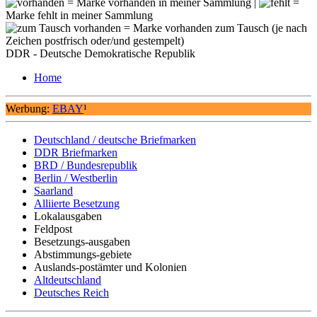
= Marke vorhanden in meiner Sammlung |
=
Marke fehlt in meiner Sammlung
= Marke vorhanden zum Tausch (je nach
Zeichen postfrisch oder/und gestempelt)
DDR - Deutsche Demokratische Republik
Home
Werbung:
EBAY
¹
Deutschland / deutsche Briefmarken
DDR Briefmarken
BRD / Bundesrepublik
Berlin / Westberlin
Saarland
Alliierte Besetzung
Lokalausgaben
Feldpost
Besetzungs-ausgaben
Abstimmungs-gebiete
Auslands-postämter und Kolonien
Altdeutschland
Deutsches Reich