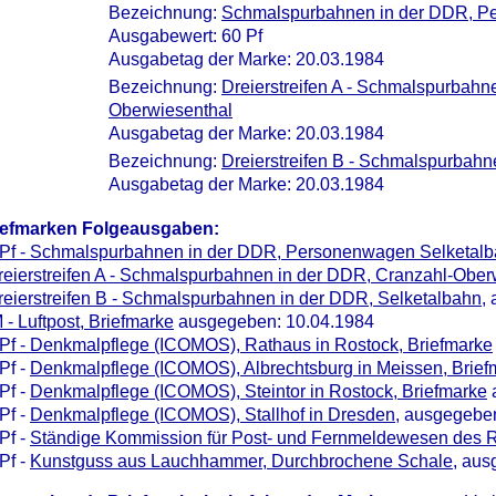
Bezeichnung:
Schmalspurbahnen in der DDR, P
Ausgabewert: 60 Pf
Ausgabetag der Marke: 20.03.1984
Bezeichnung:
Dreierstreifen A - Schmalspurbahn
Oberwiesenthal
Ausgabetag der Marke: 20.03.1984
Bezeichnung:
Dreierstreifen B - Schmalspurbahn
Ausgabetag der Marke: 20.03.1984
iefmarken Folgeausgaben:
 Pf - Schmalspurbahnen in der DDR, Personenwagen Selketal
reierstreifen A - Schmalspurbahnen in der DDR, Cranzahl-Ober
reierstreifen B - Schmalspurbahnen in der DDR, Selketalbahn
,
 - Luftpost, Briefmarke
ausgegeben: 10.04.1984
Pf - Denkmalpflege (ICOMOS), Rathaus in Rostock, Briefmarke
Pf -
Denkmalpflege (ICOMOS), Albrechtsburg in Meissen, Brief
Pf -
Denkmalpflege (ICOMOS), Steintor in Rostock, Briefmarke
Pf -
Denkmalpflege (ICOMOS), Stallhof in Dresden
, ausgegebe
Pf -
Ständige Kommission für Post- und Fernmeldewesen des
Pf -
Kunstguss aus Lauchhammer, Durchbrochene Schale
, aus