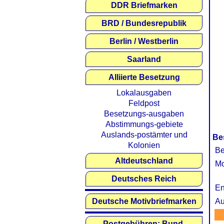
DDR Briefmarken
BRD / Bundesrepublik
Berlin / Westberlin
Saarland
Alliierte Besetzung
Lokalausgaben
Feldpost
Besetzungs-ausgaben
Abstimmungs-gebiete
Auslands-postämter und
Be
Kolonien
Be
Altdeutschland
Mo
Deutsches Reich
En
Deutsche Motivbriefmarken
Au
Postgebühren: Bund,