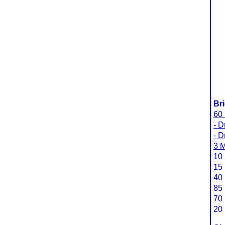
Br
60
- D
- D
3 M
10 
15 
40 
85 
70 
20 