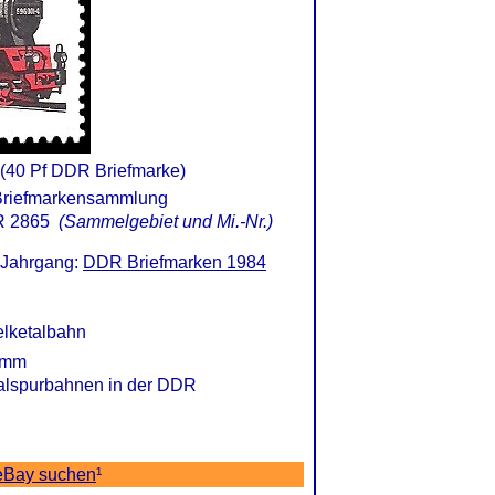
(40 Pf DDR Briefmarke)
 2865
(Sammelgebiet und Mi.-Nr.)
 Jahrgang:
DDR Briefmarken 1984
lketalbahn
0 mm
malspurbahnen in der DDR
eBay suchen
¹