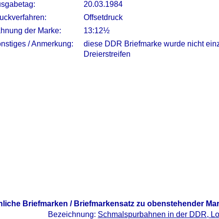
sgabetag:
20.03.1984
uckverfahren:
Offsetdruck
hnung der Marke:
13:12½
nstiges / Anmerkung:
diese DDR Briefmarke wurde nicht ein
Dreierstreifen
nliche Briefmarken / Briefmarkensatz zu obenstehender Ma
Bezeichnung:
Schmalspurbahnen in der DDR, L