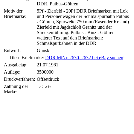
DDR, Putbus-Göhren
Motiv der
5Pf - Zierfeld - 20Pf DDR Briefmarken mit Lok
Briefmarke:
und Personenwagen der Schmalspurbahn Putbus
- Göhren, Spurweite 750 mm (Rasender Roland)
Zierfeld mit Jagdschloß Granitz und der
Streckenführung: Putbus - Binz - Göhren
weiterer Text auf den Briefmarken:
Schmalspurbahnen in der DDR
Entwurf:
Glinski
Diese Briefmarke:
DDR MiNr. 2630, 2632 bei eBay suchen
¹
Ausgabetag:
21.07.1981
Auflage:
3500000
Druckverfahren:
Offsetdruck
Zähnung der
13:12½
Marke: