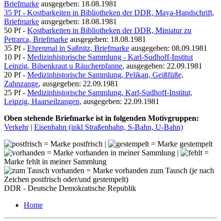
Briefmarke
ausgegeben: 18.08.1981
35 Pf - Kostbarkeiten in Bibliotheken der DDR, Maya-Handschrift,
Briefmarke
ausgegeben: 18.08.1981
50 Pf -
Kostbarkeiten in Bibliotheken der DDR, Miniatur zu
Petrarca, Briefmarke
ausgegeben: 18.08.1981
35 Pf -
Ehrenmal in Saßnitz, Briefmarke
ausgegeben: 08.09.1981
10 Pf -
Medizinhistorische Sammlung - Karl-Sudhoff-Institut
Leipzig, Bilsenkraut u Räucherpfanne
, ausgegeben: 22.09.1981
20 Pf -
Medizinhistorische Sammlung, Pelikan, Geißfüße,
Zahnzange
, ausgegeben: 22.09.1981
25 Pf -
Medizinhistorische Sammlung, Karl-Sudhoff-Institut,
Leipzig, Haarseilzangen
, ausgegeben: 22.09.1981
Oben stehende Briefmarke ist in folgenden Motivgruppen:
Verkehr
|
Eisenbahn (inkl Straßenbahn, S-Bahn, U-Bahn)
= Marke postfrisch |
= Marke gestempelt
= Marke vorhanden in meiner Sammlung |
=
Marke fehlt in meiner Sammlung
= Marke vorhanden zum Tausch (je nach
Zeichen postfrisch oder/und gestempelt)
DDR - Deutsche Demokratische Republik
Home