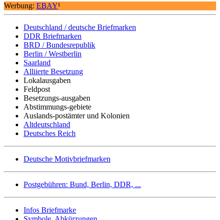
Werbung:
EBAY
¹
Deutschland / deutsche Briefmarken
DDR Briefmarken
BRD / Bundesrepublik
Berlin / Westberlin
Saarland
Alliierte Besetzung
Lokalausgaben
Feldpost
Besetzungs-ausgaben
Abstimmungs-gebiete
Auslands-postämter und Kolonien
Altdeutschland
Deutsches Reich
Deutsche Motivbriefmarken
Postgebühren: Bund, Berlin, DDR, ...
Infos Briefmarke
Symbole, Abkürzungen