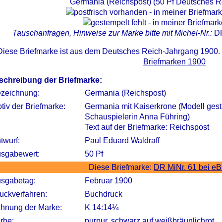
Germania (Reichspost) (50 Pf Deutsches R
Tauschanfragen, Hinweise zur Marke bitte mit Michel-Nr.:
D
Diese Briefmarke ist aus dem Deutsches Reich-Jahrgang 1900.
Briefmarken 1900
schreibung der Briefmarke:
zeichnung:
Germania (Reichspost)
tiv der Briefmarke:
Germania mit Kaiserkrone (Modell ges
Schauspielerin Anna Führing)
Text auf der Briefmarke: Reichspost
twurf:
Paul Eduard Waldraff
sgabewert:
50 Pf
Diese Briefmarke:
DR MiNr. 61 bei e
sgabetag:
Februar 1900
uckverfahren:
Buchdruck
hnung der Marke:
K 14:14¼
rbe:
purpur, schwarz auf weißbräunlichrot