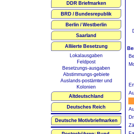
DDR Briefmarken
BRD / Bundesrepublik
Berlin / Westberlin
Saarland
Alliierte Besetzung
Be
Lokalausgaben
Be
Feldpost
Mo
Besetzungs-ausgaben
Abstimmungs-gebiete
Auslands-postämter und
En
Kolonien
Au
Altdeutschland
Deutsches Reich
Au
Dr
Deutsche Motivbriefmarken
Zä
Fa
Postgebühren: Bund,