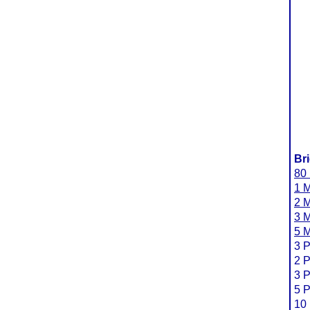
Br
80 
1 M
2 M
3 M
5 M
3 P
2 P
3 P
5 P
10 