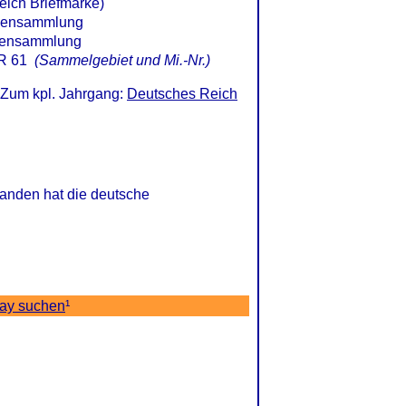
eich Briefmarke)
R 61
(Sammelgebiet und Mi.-Nr.)
 Zum kpl. Jahrgang:
Deutsches Reich
tanden hat die deutsche
Bay suchen
¹