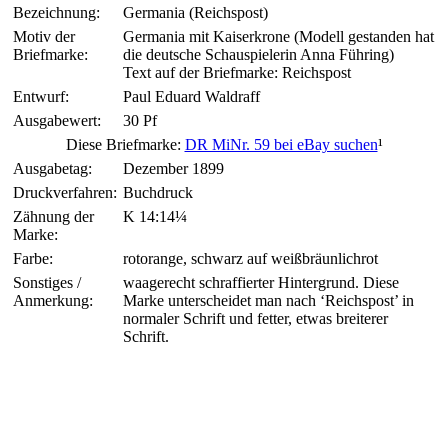
Bezeichnung:
Germania (Reichspost)
Motiv der
Germania mit Kaiserkrone (Modell gestanden hat
Briefmarke:
die deutsche Schauspielerin Anna Führing)
Text auf der Briefmarke: Reichspost
Entwurf:
Paul Eduard Waldraff
Ausgabewert:
30 Pf
Diese Briefmarke:
DR MiNr. 59 bei eBay suchen
¹
Ausgabetag:
Dezember 1899
Druckverfahren:
Buchdruck
Zähnung der
K 14:14¼
Marke:
Farbe:
rotorange, schwarz auf weißbräunlichrot
Sonstiges /
waagerecht schraffierter Hintergrund. Diese
Anmerkung:
Marke unterscheidet man nach ‘Reichspost’ in
normaler Schrift und fetter, etwas breiterer
Schrift.