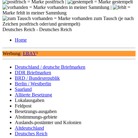
= Marke postfrisch |
= Marke gestempelt
= Marke vorhanden in meiner Sammlung |
=
Marke fehlt in meiner Sammlung
= Marke vorhanden zum Tausch (je nach
Zeichen postfrisch oder/und gestempelt)
Deutsches Reich - Deutsches Reich
Home
Werbung:
EBAY
¹
Deutschland / deutsche Briefmarken
DDR Briefmarken
BRD / Bundesrepublik
Berlin / Westberlin
Saarland
Alliierte Besetzung
Lokalausgaben
Feldpost
Besetzungs-ausgaben
Abstimmungs-gebiete
Auslands-postämter und Kolonien
Altdeutschland
Deutsches Reich