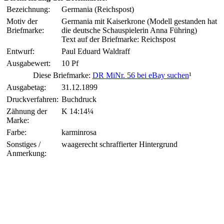
Bezeichnung:
Germania (Reichspost)
Motiv der
Germania mit Kaiserkrone (Modell gestanden hat
Briefmarke:
die deutsche Schauspielerin Anna Führing)
Text auf der Briefmarke: Reichspost
Entwurf:
Paul Eduard Waldraff
Ausgabewert:
10 Pf
Diese Briefmarke:
DR MiNr. 56 bei eBay suchen
¹
Ausgabetag:
31.12.1899
Druckverfahren:
Buchdruck
Zähnung der
K 14:14¼
Marke:
Farbe:
karminrosa
Sonstiges /
waagerecht schraffierter Hintergrund
Anmerkung: