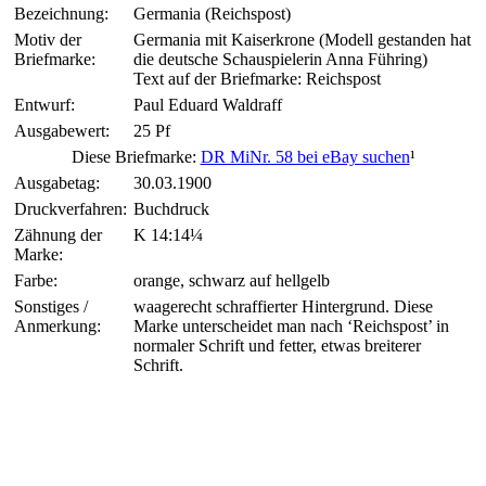
Bezeichnung:
Germania (Reichspost)
Motiv der
Germania mit Kaiserkrone (Modell gestanden hat
Briefmarke:
die deutsche Schauspielerin Anna Führing)
Text auf der Briefmarke: Reichspost
Entwurf:
Paul Eduard Waldraff
Ausgabewert:
25 Pf
Diese Briefmarke:
DR MiNr. 58 bei eBay suchen
¹
Ausgabetag:
30.03.1900
Druckverfahren:
Buchdruck
Zähnung der
K 14:14¼
Marke:
Farbe:
orange, schwarz auf hellgelb
Sonstiges /
waagerecht schraffierter Hintergrund. Diese
Anmerkung:
Marke unterscheidet man nach ‘Reichspost’ in
normaler Schrift und fetter, etwas breiterer
Schrift.