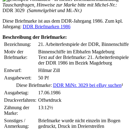
Tauschanfragen, Hinweise zur Marke bitte mit Michel-Nr.:
DDR 3029
(Sammelgebiet und Mi.-Nr.)
Diese Briefmarke ist aus dem DDR-Jahrgang 1986. Zum kpl.
Jahrgang:
DDR Briefmarken 1986
Beschreibung der Briefmarke:
Bezeichnung:
21. Arbeiterfestspiele der DDR, Binnenschiffe
Motiv der
Binnenschiffe im Elbhafen Magdeburg
Briefmarke:
Text auf der Briefmarke: 21. Arbeiterfestspiele
der DDR 1986 im Bezirk Magdeburg
Entwurf:
Hilmar Zill
Ausgabewert:
50 Pf
Diese Briefmarke:
DDR MiNr. 3029 bei eBay suchen
¹
Ausgabetag:
17.06.1986
Druckverfahren:
Offsetdruck
Zähnung der
13:12½
Marke:
Sonstiges /
Briefmarke wurde nicht einzeln im Bogen
Anmerkung:
gedruckt, Druck im Dreierstreifen