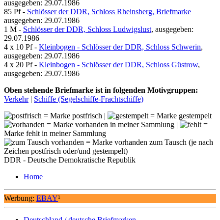
ausgegeben: 29.07.1986
85 Pf -
Schlösser der DDR, Schloss Rheinsberg, Briefmarke
ausgegeben: 29.07.1986
1 M -
Schlösser der DDR, Schloss Ludwigslust
, ausgegeben:
29.07.1986
4 x 10 Pf -
Kleinbogen - Schlösser der DDR, Schloss Schwerin
,
ausgegeben: 29.07.1986
4 x 20 Pf -
Kleinbogen - Schlösser der DDR, Schloss Güstrow
,
ausgegeben: 29.07.1986
Oben stehende Briefmarke ist in folgenden Motivgruppen:
Verkehr
|
Schiffe (Segelschiffe-Frachtschiffe)
= Marke postfrisch |
= Marke gestempelt
= Marke vorhanden in meiner Sammlung |
=
Marke fehlt in meiner Sammlung
= Marke vorhanden zum Tausch (je nach
Zeichen postfrisch oder/und gestempelt)
DDR - Deutsche Demokratische Republik
Home
Werbung:
EBAY
¹
Deutschland / deutsche Briefmarken