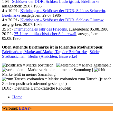
1 M -
Schlösser der DDR, Schloss Ludwigslust, Briefmarke
ausgegeben: 29.07.1986
4 x 10 Pf -
Kleinbogen - Schlösser der DDR, Schloss Schwerin,
Briefmarke
ausgegeben: 29.07.1986
4 x 20 Pf -
Kleinbogen - Schlösser der DDR, Schloss Güstrow
,
ausgegeben: 29.07.1986
35 Pf -
Internationales Jahr des Friedens
, ausgegeben: 05.08.1986
20 Pf -
25 Jahre antiifaschistischer Schutzwall
, ausgegeben:
05.08.1986
Oben stehende Briefmarke ist in folgenden Motivgruppen:
Briefmarken, Marke-auf-Marke, Tag der Briefmarke
|
Städte,
Stadtansichten
|
Berlin (Ansichten, Bauwerke)
= Marke postfrisch |
= Marke gestempelt
= Marke vorhanden in meiner Sammlung |
=
Marke fehlt in meiner Sammlung
= Marke vorhanden zum Tausch (je nach
Zeichen postfrisch oder/und gestempelt)
DDR - Deutsche Demokratische Republik
Home
Werbung:
EBAY
¹