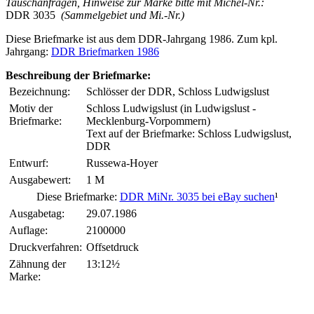
Tauschanfragen, Hinweise zur Marke bitte mit Michel-Nr.:
DDR 3035
(Sammelgebiet und Mi.-Nr.)
Diese Briefmarke ist aus dem DDR-Jahrgang 1986. Zum kpl.
Jahrgang:
DDR Briefmarken 1986
Beschreibung der Briefmarke:
Bezeichnung:
Schlösser der DDR, Schloss Ludwigslust
Motiv der
Schloss Ludwigslust (in Ludwigslust -
Briefmarke:
Mecklenburg-Vorpommern)
Text auf der Briefmarke: Schloss Ludwigslust,
DDR
Entwurf:
Russewa-Hoyer
Ausgabewert:
1 M
Diese Briefmarke:
DDR MiNr. 3035 bei eBay suchen
¹
Ausgabetag:
29.07.1986
Auflage:
2100000
Druckverfahren:
Offsetdruck
Zähnung der
13:12½
Marke: