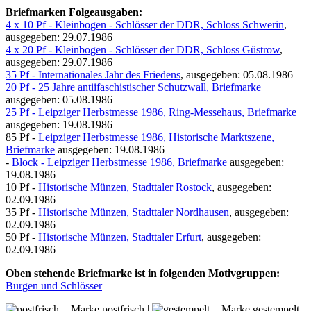
Briefmarken Folgeausgaben:
4 x 10 Pf - Kleinbogen - Schlösser der DDR, Schloss Schwerin
,
ausgegeben: 29.07.1986
4 x 20 Pf - Kleinbogen - Schlösser der DDR, Schloss Güstrow
,
ausgegeben: 29.07.1986
35 Pf - Internationales Jahr des Friedens
, ausgegeben: 05.08.1986
20 Pf - 25 Jahre antiifaschistischer Schutzwall, Briefmarke
ausgegeben: 05.08.1986
25 Pf - Leipziger Herbstmesse 1986, Ring-Messehaus, Briefmarke
ausgegeben: 19.08.1986
85 Pf -
Leipziger Herbstmesse 1986, Historische Marktszene,
Briefmarke
ausgegeben: 19.08.1986
-
Block - Leipziger Herbstmesse 1986, Briefmarke
ausgegeben:
19.08.1986
10 Pf -
Historische Münzen, Stadttaler Rostock
, ausgegeben:
02.09.1986
35 Pf -
Historische Münzen, Stadttaler Nordhausen
, ausgegeben:
02.09.1986
50 Pf -
Historische Münzen, Stadttaler Erfurt
, ausgegeben:
02.09.1986
Oben stehende Briefmarke ist in folgenden Motivgruppen:
Burgen und Schlösser
= Marke postfrisch |
= Marke gestempelt