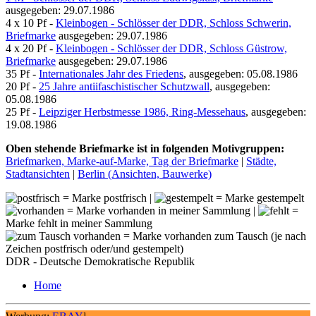
ausgegeben: 29.07.1986
4 x 10 Pf -
Kleinbogen - Schlösser der DDR, Schloss Schwerin,
Briefmarke
ausgegeben: 29.07.1986
4 x 20 Pf -
Kleinbogen - Schlösser der DDR, Schloss Güstrow,
Briefmarke
ausgegeben: 29.07.1986
35 Pf -
Internationales Jahr des Friedens
, ausgegeben: 05.08.1986
20 Pf -
25 Jahre antiifaschistischer Schutzwall
, ausgegeben:
05.08.1986
25 Pf -
Leipziger Herbstmesse 1986, Ring-Messehaus
, ausgegeben:
19.08.1986
Oben stehende Briefmarke ist in folgenden Motivgruppen:
Briefmarken, Marke-auf-Marke, Tag der Briefmarke
|
Städte,
Stadtansichten
|
Berlin (Ansichten, Bauwerke)
= Marke postfrisch |
= Marke gestempelt
= Marke vorhanden in meiner Sammlung |
=
Marke fehlt in meiner Sammlung
= Marke vorhanden zum Tausch (je nach
Zeichen postfrisch oder/und gestempelt)
DDR - Deutsche Demokratische Republik
Home