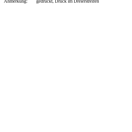
Anmerkung:
gedruckt, Druck im Dreierstreifen