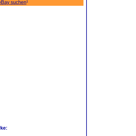
eBay suchen
¹
rke: