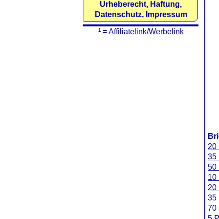
Urheberecht, Haftung,
Datenschutz, Impressum
¹ =
Affiliatelink/Werbelink
Br
20 
35 
50 
10 
20 
35 
70 
5 P