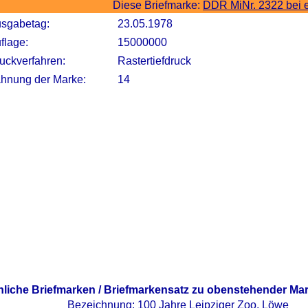
Diese Briefmarke:
DDR MiNr. 2322 bei 
sgabetag:
23.05.1978
flage:
15000000
uckverfahren:
Rastertiefdruck
hnung der Marke:
14
nliche Briefmarken / Briefmarkensatz zu obenstehender Ma
Bezeichnung:
100 Jahre Leipziger Zoo, Löwe