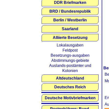
DDR Briefmarken
BRD / Bundesrepublik
Berlin / Westberlin
Saarland
Alliierte Besetzung
Lokalausgaben
Feldpost
Besetzungs-ausgaben
Abstimmungs-gebiete
Auslands-postämter und
Be
Kolonien
Be
Altdeutschland
Mo
Deutsches Reich
En
Deutsche Motivbriefmarken
Au
Postgebühren: Bund,