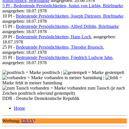
Halsschmuck, Briefmarke
ausgegeben: 20.06.1978
5 Pf - Bedeutende Persönlichkeiten, Justus von Liebig, Briefmarke
ausgegeben: 18.07.1978
10 Pf -
Bedeutende Persönlichkeiten, Joseph Dietzgen, Briefmarke
ausgegeben: 18.07.1978
15 Pf -
Bedeutende Persönlichkeiten, Alfred Döblin, Briefmarke
ausgegeben: 18.07.1978
20 Pf -
Bedeutende Persönlichkeiten, Hans Loch
, ausgegeben:
18.07.1978
25 Pf -
Bedeutende Persönlichkeiten, Theodor Brugsch
,
ausgegeben: 18.07.1978
35 Pf -
Bedeutende Persönlichkeiten, Friedrich Ludwig Jahn
,
ausgegeben: 18.07.1978
= Marke postfrisch |
= Marke gestempelt
= Marke vorhanden in meiner Sammlung |
=
Marke fehlt in meiner Sammlung
= Marke vorhanden zum Tausch (je nach
Zeichen postfrisch oder/und gestempelt)
DDR - Deutsche Demokratische Republik
Home
Werbung:
EBAY
¹