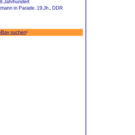
9.Jahrhundert
tmann in Parade. 19.Jh., DDR
eBay suchen
¹