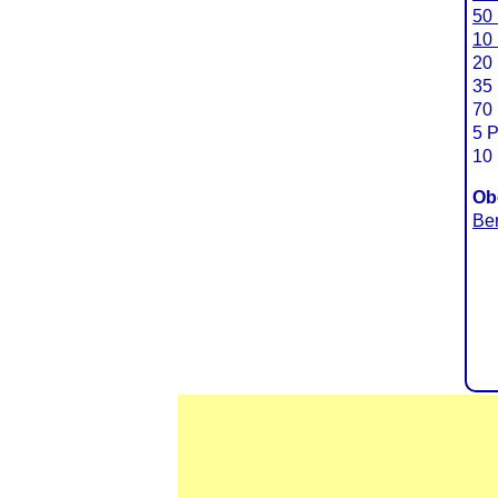
50 
10 
20 
35 
70 
5 P
10 
Ob
Be