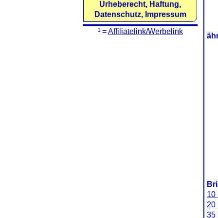
Urheberecht, Haftung,
Datenschutz, Impressum
¹ =
Affiliatelink/Werbelink
äh
Br
10 
20 
35 