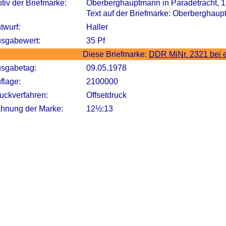
tiv der Briefmarke:
Oberberghauptmann in Paradetracht, 1
Text auf der Briefmarke: Oberberghaup
twurf:
Haller
sgabewert:
35 Pf
Diese Briefmarke:
DDR MiNr. 2321 bei 
sgabetag:
09.05.1978
flage:
2100000
uckverfahren:
Offsetdruck
hnung der Marke:
12½:13