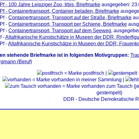
Pf - 100 Jahre Leipziger Zoo, Irbis, Briefmarke
ausgegeben: 23.
Pf - Containertransport, Container beladen, Briefmarke
ausgege
Pf -
Containertransport, Transport auf der Straße, Briefmarke
au
Pf -
Containertransport, Transport per Schiene, Briefmarke
ausg
Pf -
Containertransport, Transport auf dem Seeweg
, ausgegebe
f -
Altafrikanische Kunstschätze in Museen der DDR, Rinderfigu
Pf -
Altafrikanische Kunstschätze in Museen der DDR, Frauenk
en stehende Briefmarke ist in folgenden Motivgruppen:
Tra
rgmann (Beruf)
= Marke postfrisch |
= Marke vorhanden in meiner Sammlung |
= Marke vorhanden zum Tausch (je 
gestempelt)
DDR - Deutsche Demokratische R