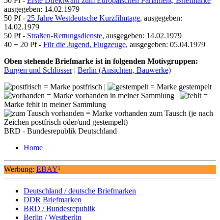
50 Pf -
Erste Direktwahl zum Europäischen Parlament, Briefmarke
ausgegeben: 14.02.1979
50 Pf -
25 Jahre Westdeutsche Kurzfilmtage
, ausgegeben:
14.02.1979
50 Pf -
Straßen-Rettungsdienste
, ausgegeben: 14.02.1979
40 + 20 Pf -
Für die Jugend, Flugzeuge
, ausgegeben: 05.04.1979
Oben stehende Briefmarke ist in folgenden Motivgruppen:
Burgen und Schlösser
|
Berlin (Ansichten, Bauwerke)
= Marke postfrisch |
= Marke gestempelt
= Marke vorhanden in meiner Sammlung |
=
Marke fehlt in meiner Sammlung
= Marke vorhanden zum Tausch (je nach
Zeichen postfrisch oder/und gestempelt)
BRD - Bundesrepublik Deutschland
Home
Werbung:
EBAY
¹
Deutschland / deutsche Briefmarken
DDR Briefmarken
BRD / Bundesrepublik
Berlin / Westberlin