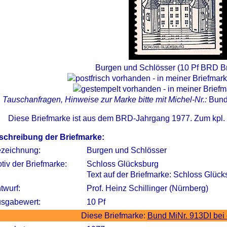
Burgen und Schlösser (10 Pf BRD Br
Tauschanfragen, Hinweise zur Marke bitte mit Michel-Nr.:
Bund
Diese Briefmarke ist aus dem BRD-Jahrgang 1977. Zum kpl.
schreibung der Briefmarke:
zeichnung:
Burgen und Schlösser
tiv der Briefmarke:
Schloss Glücksburg
Text auf der Briefmarke: Schloss Glüc
twurf:
Prof. Heinz Schillinger (Nürnberg)
sgabewert:
10 Pf
Diese Briefmarke:
Bund MiNr. 913DI bei