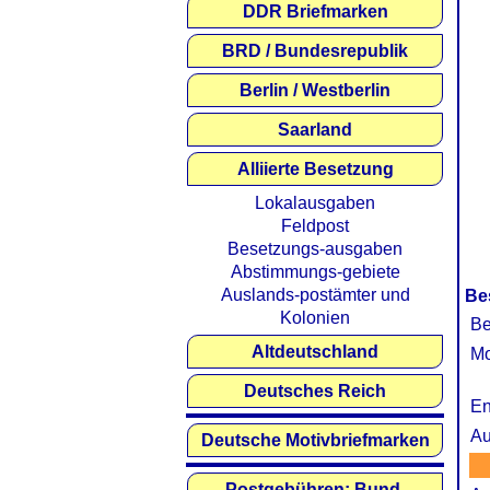
DDR Briefmarken
BRD / Bundesrepublik
Berlin / Westberlin
Saarland
Alliierte Besetzung
Lokalausgaben
Feldpost
Besetzungs-ausgaben
Abstimmungs-gebiete
Auslands-postämter und
Be
Kolonien
Be
Altdeutschland
Mo
Deutsches Reich
En
Au
Deutsche Motivbriefmarken
Postgebühren: Bund,