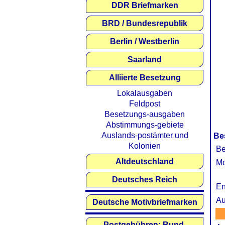
DDR Briefmarken
BRD / Bundesrepublik
Berlin / Westberlin
Saarland
Alliierte Besetzung
Lokalausgaben
Feldpost
Besetzungs-ausgaben
Abstimmungs-gebiete
Auslands-postämter und
Be
Kolonien
Be
Altdeutschland
Mo
Deutsches Reich
En
Au
Deutsche Motivbriefmarken
Postgebühren: Bund,