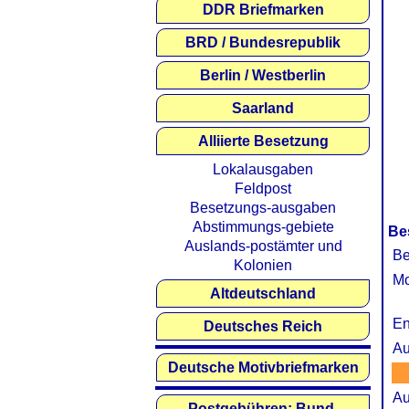
DDR Briefmarken
BRD / Bundesrepublik
Berlin / Westberlin
Saarland
Alliierte Besetzung
Lokalausgaben
Feldpost
Besetzungs-ausgaben
Abstimmungs-gebiete
Be
Auslands-postämter und
Be
Kolonien
Mo
Altdeutschland
En
Deutsches Reich
Au
Deutsche Motivbriefmarken
Au
Postgebühren: Bund,