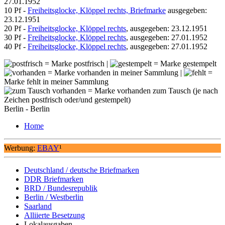
27.01.1952
10 Pf -
Freiheitsglocke, Klöppel rechts, Briefmarke
ausgegeben:
23.12.1951
20 Pf -
Freiheitsglocke, Klöppel rechts
, ausgegeben: 23.12.1951
30 Pf -
Freiheitsglocke, Klöppel rechts
, ausgegeben: 27.01.1952
40 Pf -
Freiheitsglocke, Klöppel rechts
, ausgegeben: 27.01.1952
= Marke postfrisch |
= Marke gestempelt
= Marke vorhanden in meiner Sammlung |
=
Marke fehlt in meiner Sammlung
= Marke vorhanden zum Tausch (je nach
Zeichen postfrisch oder/und gestempelt)
Berlin - Berlin
Home
Werbung:
EBAY
¹
Deutschland / deutsche Briefmarken
DDR Briefmarken
BRD / Bundesrepublik
Berlin / Westberlin
Saarland
Alliierte Besetzung
Lokalausgaben