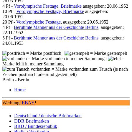
26.03.1952
4 Pf -
Vorolympische Festtage, Briefmarke
ausgegeben: 20.06.1952
10 Pf -
Vorolympische Festtage, Briefmarke
ausgegeben:
20.06.1952
20 Pf -
Vorolympische Festtage
, ausgegeben: 20.05.1952
4 Pf -
Berühmte Männer aus der Geschichte Berlins
, ausgegeben:
22.11.1952
5 Pf -
Berühmte Männer aus der Geschichte Berlins
, ausgegeben:
24.01.1953
= Marke postfrisch |
= Marke gestempelt
= Marke vorhanden in meiner Sammlung |
=
Marke fehlt in meiner Sammlung
= Marke vorhanden zum Tausch (je nach
Zeichen postfrisch oder/und gestempelt)
Berlin - Berlin
Home
Werbung:
EBAY
¹
Deutschland / deutsche Briefmarken
DDR Briefmarken
BRD / Bundesrepublik
Berlin / Westberlin