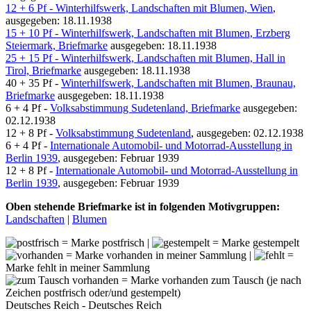
12 + 6 Pf - Winterhilfswerk, Landschaften mit Blumen, Wien
,
ausgegeben: 18.11.1938
15 + 10 Pf - Winterhilfswerk, Landschaften mit Blumen, Erzberg
Steiermark, Briefmarke
ausgegeben: 18.11.1938
25 + 15 Pf - Winterhilfswerk, Landschaften mit Blumen, Hall in
Tirol, Briefmarke
ausgegeben: 18.11.1938
40 + 35 Pf -
Winterhilfswerk, Landschaften mit Blumen, Braunau,
Briefmarke
ausgegeben: 18.11.1938
6 + 4 Pf -
Volksabstimmung Sudetenland, Briefmarke
ausgegeben:
02.12.1938
12 + 8 Pf -
Volksabstimmung Sudetenland
, ausgegeben: 02.12.1938
6 + 4 Pf -
Internationale Automobil- und Motorrad-Ausstellung in
Berlin 1939
, ausgegeben: Februar 1939
12 + 8 Pf -
Internationale Automobil- und Motorrad-Ausstellung in
Berlin 1939
, ausgegeben: Februar 1939
Oben stehende Briefmarke ist in folgenden Motivgruppen:
Landschaften
|
Blumen
= Marke postfrisch |
= Marke gestempelt
= Marke vorhanden in meiner Sammlung |
=
Marke fehlt in meiner Sammlung
= Marke vorhanden zum Tausch (je nach
Zeichen postfrisch oder/und gestempelt)
Deutsches Reich - Deutsches Reich