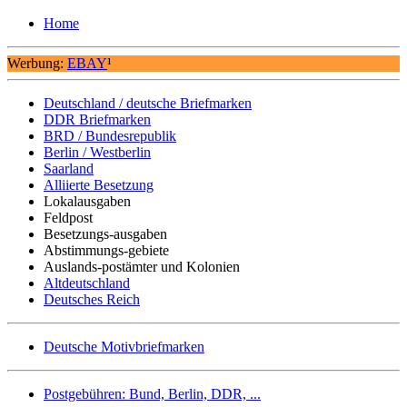
Home
Werbung:
EBAY
¹
Deutschland / deutsche Briefmarken
DDR Briefmarken
BRD / Bundesrepublik
Berlin / Westberlin
Saarland
Alliierte Besetzung
Lokalausgaben
Feldpost
Besetzungs-ausgaben
Abstimmungs-gebiete
Auslands-postämter und Kolonien
Altdeutschland
Deutsches Reich
Deutsche Motivbriefmarken
Postgebühren: Bund, Berlin, DDR, ...