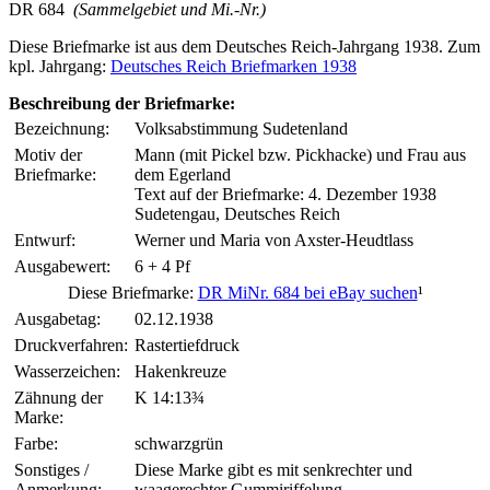
DR 684
(Sammelgebiet und Mi.-Nr.)
Diese Briefmarke ist aus dem Deutsches Reich-Jahrgang 1938. Zum
kpl. Jahrgang:
Deutsches Reich Briefmarken 1938
Beschreibung der Briefmarke:
Bezeichnung:
Volksabstimmung Sudetenland
Motiv der
Mann (mit Pickel bzw. Pickhacke) und Frau aus
Briefmarke:
dem Egerland
Text auf der Briefmarke: 4. Dezember 1938
Sudetengau, Deutsches Reich
Entwurf:
Werner und Maria von Axster-Heudtlass
Ausgabewert:
6 + 4 Pf
Diese Briefmarke:
DR MiNr. 684 bei eBay suchen
¹
Ausgabetag:
02.12.1938
Druckverfahren:
Rastertiefdruck
Wasserzeichen:
Hakenkreuze
Zähnung der
K 14:13¾
Marke:
Farbe:
schwarzgrün
Sonstiges /
Diese Marke gibt es mit senkrechter und
Anmerkung:
waagerechter Gummiriffelung.