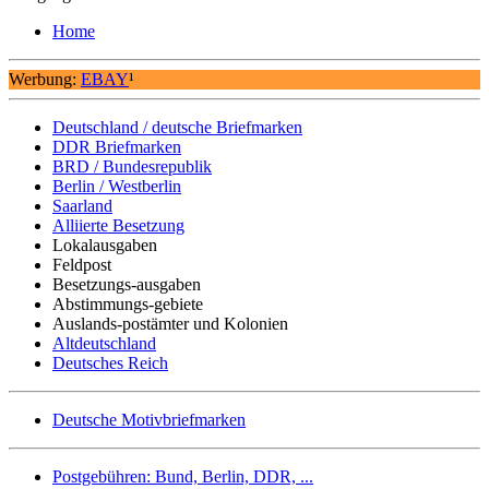
Home
Werbung:
EBAY
¹
Deutschland / deutsche Briefmarken
DDR Briefmarken
BRD / Bundesrepublik
Berlin / Westberlin
Saarland
Alliierte Besetzung
Lokalausgaben
Feldpost
Besetzungs-ausgaben
Abstimmungs-gebiete
Auslands-postämter und Kolonien
Altdeutschland
Deutsches Reich
Deutsche Motivbriefmarken
Postgebühren: Bund, Berlin, DDR, ...