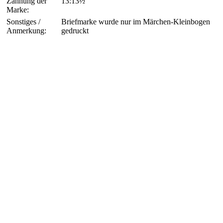
Zähnung der
13:13½
Marke:
Sonstiges /
Briefmarke wurde nur im Märchen-Kleinbogen
Anmerkung:
gedruckt