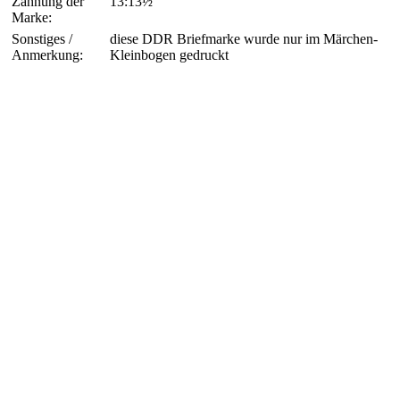
Zähnung der
13:13½
Marke:
Sonstiges /
diese DDR Briefmarke wurde nur im Märchen-
Anmerkung:
Kleinbogen gedruckt