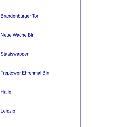
, Brandenburger Tor
R, Neue Wache Bln
, Staatswappen
, Treptower Ehrenmal Bln
 Halle
 Leipzig