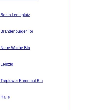
 Berlin Leninplatz
, Brandenburger Tor
R, Neue Wache Bln
 Leipzig
, Treptower Ehrenmal Bln
 Halle