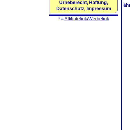
Urheberecht, Haftung,
äh
Datenschutz, Impressum
¹ =
Affiliatelink/Werbelink