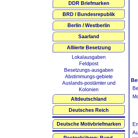
DDR Briefmarken
BRD / Bundesrepublik
Berlin / Westberlin
Saarland
Alliierte Besetzung
Lokalausgaben
Feldpost
Besetzungs-ausgaben
Abstimmungs-gebiete
Be
Auslands-postämter und
Be
Kolonien
Mo
Altdeutschland
Deutsches Reich
Deutsche Motivbriefmarken
En
Au
Postgebühren: Bund,