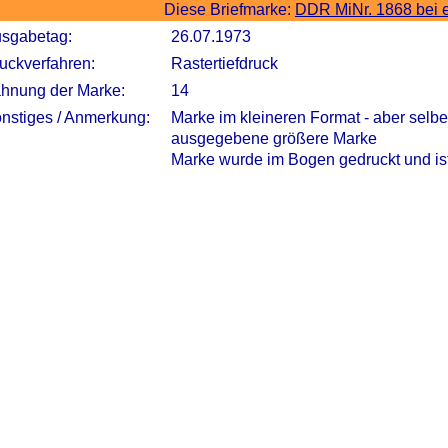
Diese Briefmarke:
DDR MiNr. 1868 bei 
sgabetag:
26.07.1973
uckverfahren:
Rastertiefdruck
hnung der Marke:
14
nstiges / Anmerkung:
Marke im kleineren Format - aber selbe
ausgegebene größere Marke
Marke wurde im Bogen gedruckt und is