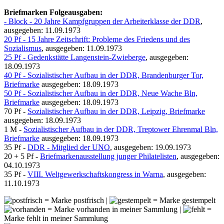
Briefmarken Folgeausgaben:
- Block - 20 Jahre Kampfgruppen der Arbeiterklasse der DDR
,
ausgegeben: 11.09.1973
20 Pf - 15 Jahre Zeitschrift: Probleme des Friedens und des
Sozialismus
, ausgegeben: 11.09.1973
25 Pf - Gedenkstätte Langenstein-Zwieberge
, ausgegeben:
18.09.1973
40 Pf - Sozialistischer Aufbau in der DDR, Brandenburger Tor,
Briefmarke
ausgegeben: 18.09.1973
50 Pf - Sozialistischer Aufbau in der DDR, Neue Wache Bln,
Briefmarke
ausgegeben: 18.09.1973
70 Pf -
Sozialistischer Aufbau in der DDR, Leipzig, Briefmarke
ausgegeben: 18.09.1973
1 M -
Sozialistischer Aufbau in der DDR, Treptower Ehrenmal Bln,
Briefmarke
ausgegeben: 18.09.1973
35 Pf -
DDR - Mitglied der UNO
, ausgegeben: 19.09.1973
20 + 5 Pf -
Briefmarkenausstellung junger Philatelisten
, ausgegeben:
04.10.1973
35 Pf -
VIII. Weltgewerkschaftskongress in Warna
, ausgegeben:
11.10.1973
= Marke postfrisch |
= Marke gestempelt
= Marke vorhanden in meiner Sammlung |
=
Marke fehlt in meiner Sammlung