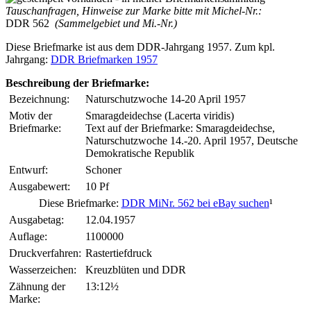
Tauschanfragen, Hinweise zur Marke bitte mit Michel-Nr.:
DDR 562
(Sammelgebiet und Mi.-Nr.)
Diese Briefmarke ist aus dem DDR-Jahrgang 1957. Zum kpl.
Jahrgang:
DDR Briefmarken 1957
Beschreibung der Briefmarke:
Bezeichnung:
Naturschutzwoche 14-20 April 1957
Motiv der
Smaragdeidechse (Lacerta viridis)
Briefmarke:
Text auf der Briefmarke: Smaragdeidechse,
Naturschutzwoche 14.-20. April 1957, Deutsche
Demokratische Republik
Entwurf:
Schoner
Ausgabewert:
10 Pf
Diese Briefmarke:
DDR MiNr. 562 bei eBay suchen
¹
Ausgabetag:
12.04.1957
Auflage:
1100000
Druckverfahren:
Rastertiefdruck
Wasserzeichen:
Kreuzblüten und DDR
Zähnung der
13:12½
Marke: